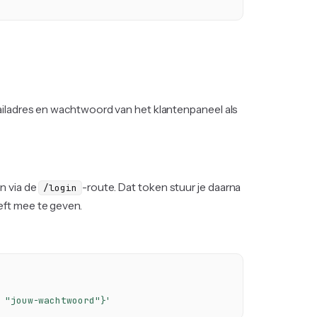
mailadres en wachtwoord van het klantenpaneel als
n via de
-route. Dat token stuur je daarna
/login
eft mee te geven.
 "jouw-wachtwoord"}'