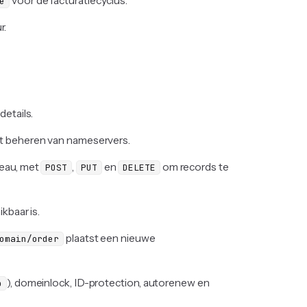
voor de facturatiecyclus.
e
r.
details.
t beheren van nameservers.
eau, met
,
en
om records te
POST
PUT
DELETE
kbaar is.
plaatst een nieuwe
omain/order
), domeinlock, ID-protection, autorenew en
p