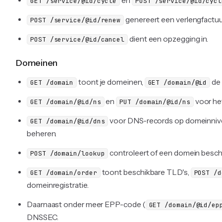
en
GET /service/@id/cycle
POST /service/@id/cycl
genereert een verlengfactuu
POST /service/@id/renew
dient een opzegging in.
POST /service/@id/cancel
Domeinen
toont je domeinen,
de 
GET /domain
GET /domain/@id
en
voor he
GET /domain/@id/ns
PUT /domain/@id/ns
voor DNS-records op domeinniv
GET /domain/@id/dns
beheren.
controleert of een domein beschi
POST /domain/lookup
toont beschikbare TLD's,
GET /domain/order
POST /d
domeinregistratie.
Daarnaast onder meer EPP-code (
GET /domain/@id/ep
DNSSEC.