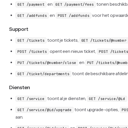
en
tonen beschikb
GET /payment
GET /payment/fees
en
voor het opwaarde
GET /addfunds
POST /addfunds
Support
toont je tickets,
GET /tickets
GET /tickets/@number
opent een nieuw ticket,
POST /tickets
POST /ticket
en
PUT /tickets/@number/close
PUT /tickets/@numb
toont de beschikbare afdeli
GET /ticket/departments
Diensten
toont al je diensten,
GET /service
GET /service/@id
toont upgrade-opties,
GET /service/@id/upgrade
PO
aan.