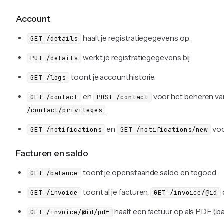
Account
haalt je registratiegegevens op.
GET /details
werkt je registratiegegevens bij.
PUT /details
toont je accounthistorie.
GET /logs
en
voor het beheren van
GET /contact
POST /contact
.
/contact/privileges
en
voo
GET /notifications
GET /notifications/new
Facturen en saldo
toont je openstaande saldo en tegoed.
GET /balance
toont al je facturen,
GET /invoice
GET /invoice/@id
haalt een factuur op als PDF (b
GET /invoice/@id/pdf