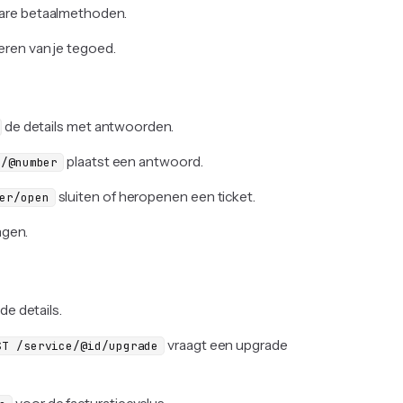
are betaalmethoden.
ren van je tegoed.
de details met antwoorden.
plaatst een antwoord.
s/@number
sluiten of heropenen een ticket.
er/open
ngen.
de details.
vraagt een upgrade
ST /service/@id/upgrade