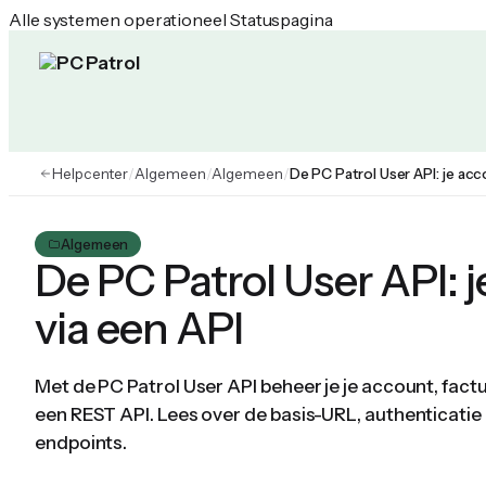
Alle systemen operationeel
Statuspagina
PC Patrol Helpcenter
Helpcenter
/
Algemeen
/
Algemeen
/
De PC Patrol User API: je ac
Algemeen
De PC Patrol User API: 
via een API
Met de PC Patrol User API beheer je je account, fact
een REST API. Lees over de basis-URL, authenticati
endpoints.