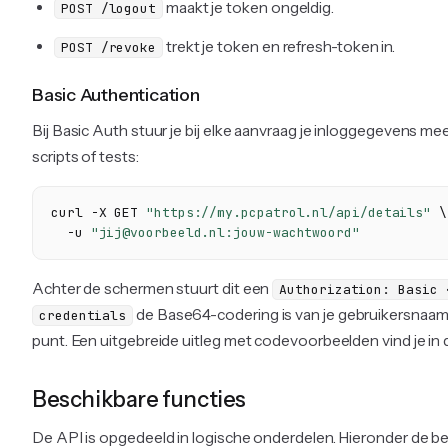
maakt je token ongeldig.
POST /logout
trekt je token en refresh-token in.
POST /revoke
Basic Authentication
Bij Basic Auth stuur je bij elke aanvraag je inloggegevens me
scripts of tests:
curl -X GET 
"https://my.pcpatrol.nl/api/details"
 \

  -u 
"jij@voorbeeld.nl:jouw-wachtwoord"
Achter de schermen stuurt dit een
Authorization: Basic 
de Base64-codering is van je gebruikersnaa
credentials
punt. Een uitgebreide uitleg met codevoorbeelden vind je in
Beschikbare functies
De API is opgedeeld in logische onderdelen. Hieronder de bel