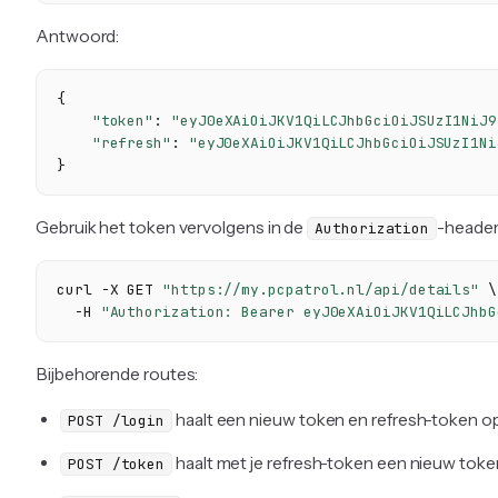
Antwoord:
{
"token"
:
"eyJ0eXAiOiJKV1QiLCJhbGciOiJSUzI1NiJ9
"refresh"
:
"eyJ0eXAiOiJKV1QiLCJhbGciOiJSUzI1Ni
}
Gebruik het token vervolgens in de
-header
Authorization
curl -X GET 
"https://my.pcpatrol.nl/api/details"
 \

  -H 
"Authorization: Bearer eyJ0eXAiOiJKV1QiLCJhbG
Bijbehorende routes:
haalt een nieuw token en refresh-token op
POST /login
haalt met je refresh-token een nieuw toke
POST /token