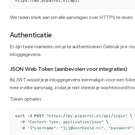
https://my.pcpatrol.nl/api/
We raden sterk aan om alle aanvragen over HTTPS te doen.
Authenticatie
Er zijn twee manieren om je te authenticeren. Gebruik je e-
inloggegevens.
JSON Web Token (aanbevolen voor integraties)
Bij JWT wissel je je inloggegevens eenmalig in voor een toke
mee in elke aanvraag, zodat je niet steeds je wachtwoord ho
Token ophalen:
curl -X POST 
"https://my.pcpatrol.nl/api/login"
 \

  -H 
"Content-Type: application/json"
 \

  -d 
'{"username": "jij@voorbeeld.nl", "password":