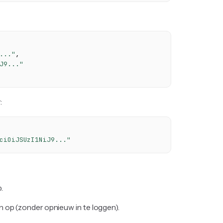
..."
,
J9..."
:
ciOiJSUzI1NiJ9..."
.
n op (zonder opnieuw in te loggen).