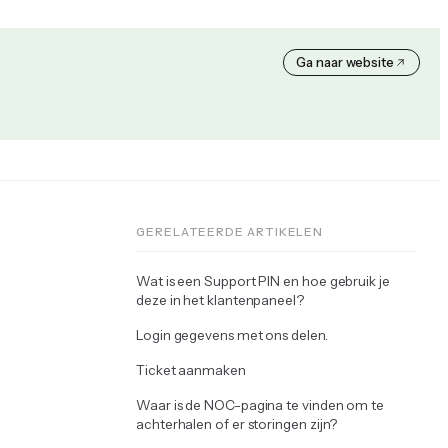
Ga naar website
GERELATEERDE ARTIKELEN
Wat is een Support PIN en hoe gebruik je
deze in het klantenpaneel?
Login gegevens met ons delen.
Ticket aanmaken
Waar is de NOC-pagina te vinden om te
achterhalen of er storingen zijn?