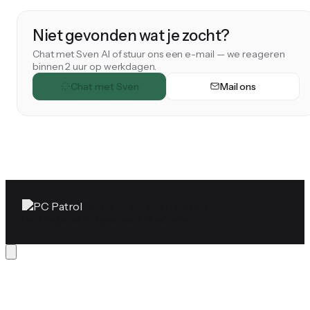
Niet gevonden wat je zocht?
Chat met Sven AI of stuur ons een e-mail — we reageren
binnen 2 uur op werkdagen.
Chat met Sven
Mail ons
© 2026 — PC Patrol Helpcenter
Hoofdwebsite
Klantenpaneel
Status
Contact