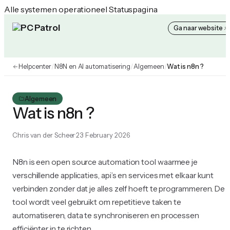
Alle systemen operationeel
Statuspagina
Ga naar website
PC Patrol Helpcenter
Helpcenter
/
N8N en AI automatisering
/
Algemeen
/
Wat is n8n ?
Algemeen
Wat is n8n ?
Chris van der Scheer
23 February 2026
N8n is een open source automation tool waarmee je
verschillende applicaties, api’s en services met elkaar kunt
verbinden zonder dat je alles zelf hoeft te programmeren. De
tool wordt veel gebruikt om repetitieve taken te
automatiseren, data te synchroniseren en processen
efficiënter in te richten.