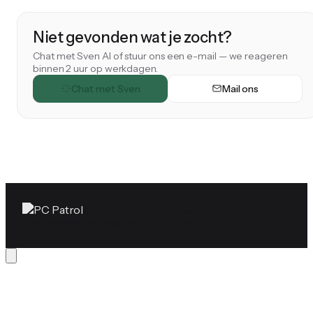
Niet gevonden wat je zocht?
Chat met Sven AI of stuur ons een e-mail — we reageren
binnen 2 uur op werkdagen.
Chat met Sven
Mail ons
© 2026 — PC Patrol Helpcenter
Hoofdwebsite
Klantenpaneel
Status
Contact