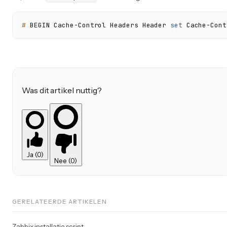
# 
BEGIN Cache-Control Headers Header 
set
 Cache-Cont
Was dit artikel nuttig?
Ja (0)
Nee (0)
GERELATEERDE ARTIKELEN
Zabbix installatie script