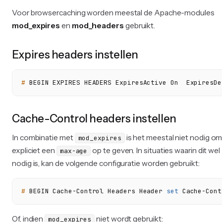
Voor browsercaching worden meestal de Apache-modules
mod_expires
en
mod_headers
gebruikt.
Expires headers instellen
# 
BEGIN EXPIRES HEADERS ExpiresActive On  ExpiresDe
Cache-Control headers instellen
In combinatie met
is het meestal niet nodig o
mod_expires
expliciet een
op te geven. In situaties waarin dit wel
max-age
nodig is, kan de volgende configuratie worden gebruikt:
# 
BEGIN Cache-Control Headers Header 
set
 Cache-Cont
Of, indien
niet wordt gebruikt:
mod_expires