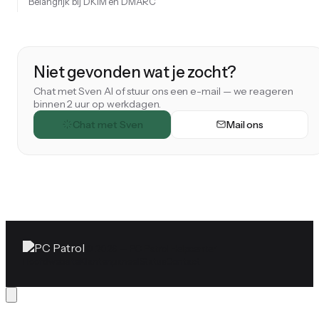
Belangrijk bij DKIM en DMARC
Niet gevonden wat je zocht?
Chat met Sven AI of stuur ons een e-mail — we reageren
binnen 2 uur op werkdagen.
Chat met Sven
Mail ons
© 2026 — PC Patrol Helpcenter
Hoofdwebsite
Klantenpaneel
Status
Contact