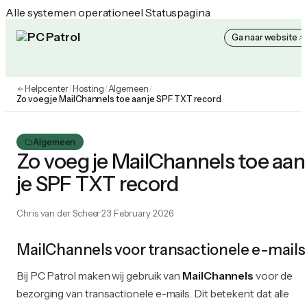
Alle systemen operationeel
Statuspagina
Ga naar website
PC Patrol Helpcenter
Helpcenter
/
Hosting
/
Algemeen
/
Zo voeg je MailChannels toe aan je SPF TXT record
Algemeen
Zo voeg je MailChannels toe aan
je SPF TXT record
Chris van der Scheer
23 February 2026
MailChannels voor transactionele e-mails
Bij PC Patrol maken wij gebruik van
MailChannels
voor de
bezorging van transactionele e-mails. Dit betekent dat alle