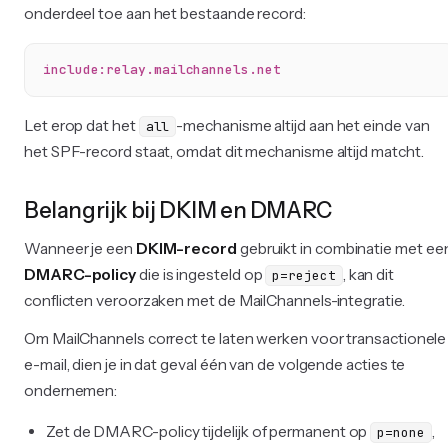
onderdeel toe aan het bestaande record:
include:relay.mailchannels.net
Let erop dat het
-mechanisme altijd aan het einde van
all
het SPF-record staat, omdat dit mechanisme altijd matcht.
Belangrijk bij DKIM en DMARC
Wanneer je een
DKIM-record
gebruikt in combinatie met ee
DMARC-policy
die is ingesteld op
, kan dit
p=reject
conflicten veroorzaken met de MailChannels-integratie.
Om MailChannels correct te laten werken voor transactionele
e-mail, dien je in dat geval één van de volgende acties te
ondernemen:
Zet de DMARC-policy tijdelijk of permanent op
,
p=none