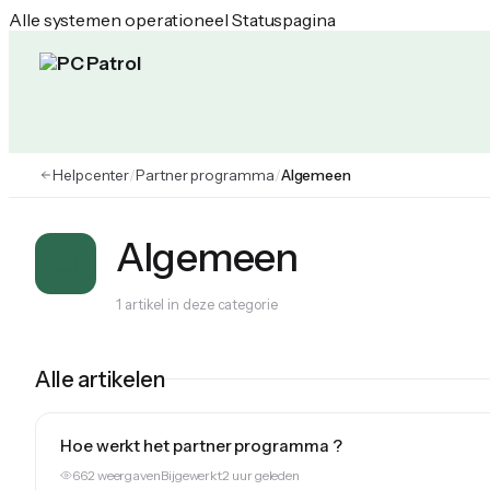
Alle systemen operationeel
Statuspagina
PC Patrol Helpcenter
Helpcenter
/
Partner programma
/
Algemeen
Algemeen
1 artikel in deze categorie
Alle artikelen
Hoe werkt het partner programma ?
662 weergaven
Bijgewerkt
2 uur geleden