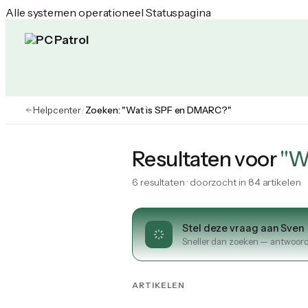
Alle systemen operationeel
Statuspagina
PC Patrol Helpcenter
Helpcenter
/
Zoeken: "Wat is SPF en DMARC?"
Resultaten voor
"W
6 resultaten · doorzocht in 84 artikelen
Stel deze vraag aan Sven
Sneller dan zoeken — antwoord
ARTIKELEN