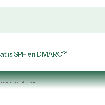
at is SPF en DMARC?"
 in seconden, met bronnen.