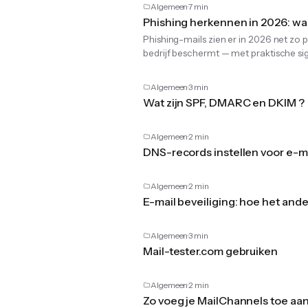
Algemeen
7 min
Phishing herkennen in 2026: wa
Phishing-mails zien er in 2026 net zo 
bedrijf beschermt — met praktische sig
Algemeen
3 min
Wat zijn SPF, DMARC en DKIM ?
Algemeen
2 min
DNS-records instellen voor e-m
Algemeen
2 min
E-mail beveiliging: hoe het ande
Algemeen
3 min
Mail-tester.com gebruiken
Algemeen
2 min
Zo voeg je MailChannels toe aan